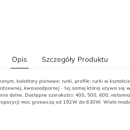
Opis
Szczegóły Produktu
snym, kolektory pionowe: rurki, profile: rurki w kształci
erdzewnej, kwasoodpornej - tej samej której używa się
enie dolne. Dostępne szerokości: 400, 500, 600, natomi
yspozycji moc grzewczą od 192W do 630W. Wiele modeli