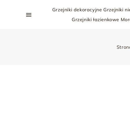
Grzejniki dekoracyjne
Grzejniki n

Grzejniki łazienkowe
Mor
Stron