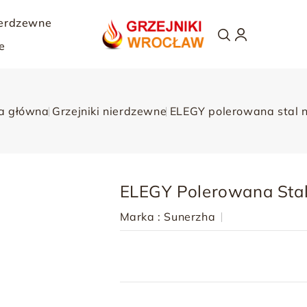
ierdzewne
e
a główna
Grzejniki nierdzewne
ELEGY polerowana stal n
ELEGY Polerowana Stal
Marka :
Sunerzha