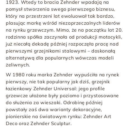
1923. Wtedy to bracia
Zehnder
wpadają na
pomysł stworzenia swego pierwszego biznesu,
który na przestrzeni lat ewoluował tak bardzo,
plasując markę wśród niezaprzeczalnych liderów
na rynku grzewczym. Mimo, że na początku lat 20.
rodzinna spółka zaczynała od produkcji motocykli,
już niecałą dekadę później rozpoczęła pracę nad
pierwszymi
grzejnikami stalowymi
– doskonałą
alternatywą dla popularnych wówczas modeli
żeliwnych.
W 1980 roku marka
Zehnder
wypuściła na rynek
pierwszy, nie tak popularny jak dziś,
grzejnik
łazienkowy Zehnder Universal
: jego profile
grzewcze ułożone były poziomo i przystosowane
do służenia za wieszaki. Odrobinę później
powstały zaś dwa warianty dekoracyjne,
pionierskie na światowym rynku:
Zehnder Art
Deco
oraz
Zehnder Sculptur
.